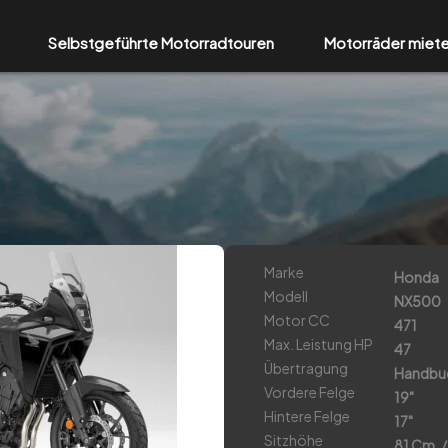
Selbstgeführte Motorradtouren
Motorräder miet
Marke
Honda
Modell
NX500
Motor CC
471
Max. Leistung HP
47
Übertragung
Handbu
Vordere Felge
19"
Hintere Felge
17"
Sitzhöhe
81 Cm. /