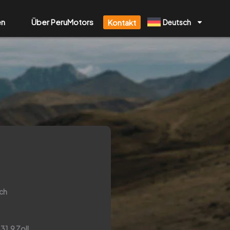
en
Über PeruMotors
Kontakt
Deutsch
ch
 31.9 Zoll