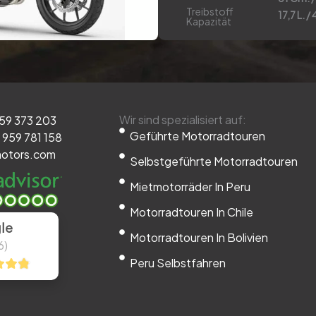
Treibstoff
17,7 L. /
Kapazität
Wir sind spezialisiert auf:
959 373 203
Geführte Motorradtouren
 959 781 158
otors.com
Selbstgeführte Motorradtouren
Mietmotorräder In Peru
Motorradtouren In Chile
le
Motorradtouren In Bolivien
6)
Peru Selbstfahren