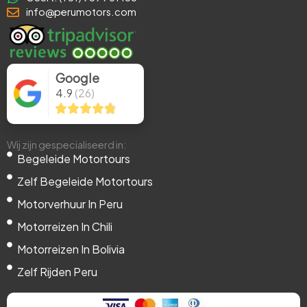
o
t
g
b
d
d
e
info@perumotors.com
o
t
r
e
i
v
k
e
a
n
i
-
r
m
-
s
f
i
o
n
r
Google
4.9
(26)
Wij zijn gespecialiseerd in:
Begeleide Motortours
Zelf Begeleide Motortours
Motorverhuur In Peru
Motorreizen In Chili
Motorreizen In Bolivia
Zelf Rijden Peru