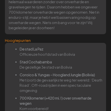
helemaal waarderen zonder over onverharde en
gravelwegen te rijden. Daarom hebben we ongeveer
700 kilometer onverharde wegen opgenomen. Niet in
enduro-stijl, maar je hebt wel basiservaring nodig op
onverharde wegen. Niets om bang voor te zijn! Wij
begeleiden je er doorheen!
Hoogtepunten
De stad La Paz
Officieuze hoofdstad van Bolivia
Stad Cochabamba
De gezellige 3e stad van Bolivia
Coroico & Yungas – Hoogland Jungle (Bolivia)
Met (ooit) de gevaarlijkste weg ter wereld: ‘Death
Road’. Off-road rijden in een spectaculaire
omgeving
700 Kilometer (=420 mi.!) over onverharde
wegen
Kom voorbereid!