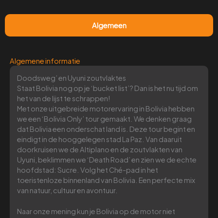
Algemeen
Algemene informatie
Doodsweg’ en Uyuni zoutvlaktes
Staat Bolivia nog op je ‘bucket list’? Dan is het nu tijd om
het van de lijst te schrappen!
Met onze uitgebreide motorervaring in Bolivia hebben
we een ‘Bolivia Only’ tour gemaakt. We denken graag
dat Bolivia een onderschat land is. Deze tour begint en
eindigt in de hooggelegen stad La Paz. Van daaruit
doorkruisen we de Altiplano en de zoutvlakten van
Uyuni, beklimmen we ‘Death Road’ en zien we de echte
hoofdstad: Sucre. Volg het Ché-pad in het
toeristenloze binnenland van Bolivia. Een perfecte mix
van natuur, cultuur en avontuur.
Naar onze mening kun je Bolivia op de motor niet