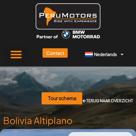
Ga
naar
de
inhoud
Contact
Nederlands
Tour schema
TERUG NAAR OVERZICHT
Bolivia Altiplano