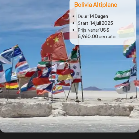
Bolivia Altiplano
Duur:
14 Dagen
Start:
14 juli 2025
Prijs: vanaf
US $
5,960.00
per ruiter