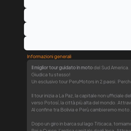
Informazioni generali
Il miglior tour guidato in moto
del Sud America.
Giudica tu stesso!
Un esclusivo tour PeruMotors in 2 paesi. Perch
Il tour inizia a La Paz, la capitale non ufficiale d
verso Potosí, la città più alta del mondo. Attra
Al confine tra Bolivia e Perù cambieremo moto.
Dopo un giro in barca sul lago Titicaca, torniam
Poi a Cusco, l’antica capitale degli Inca. Attr