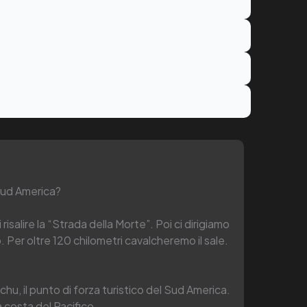
 Sud America?
i risalire la “Strada della Morte”. Poi ci dirigiamo
. Per oltre 120 chilometri cavalcheremo il sale.
hu, il punto di forza turistico del Sud America.
 costa del Pacifico.