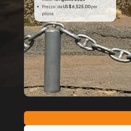
Prezzo: da
US $ 6,525.00
per
pilota