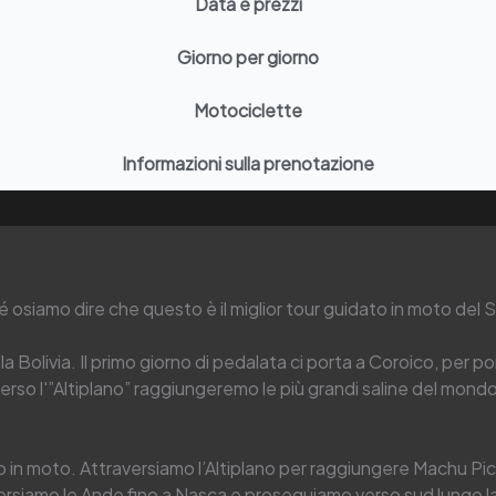
Data e prezzi
Giorno per giorno
Motociclette
Informazioni sulla prenotazione
é osiamo dire che questo è il miglior tour guidato in moto del
ella Bolivia. Il primo giorno di pedalata ci porta a Coroico, per po
verso l'”Altiplano” raggiungeremo le più grandi saline del mondo
o in moto. Attraversiamo l’Altiplano per raggiungere Machu Picc
aversiamo le Ande fino a Nasca e proseguiamo verso sud lungo la