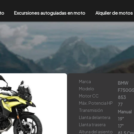
to
Excursiones autoguiadas en moto
Alquiler de motos
Marca
BMW
Modelo
F750G
Motor CC
853
Máx. Potencia HP
77
Transmisión
Manual
Llanta delantera
19"
Llanta trasera
17"
Altura del asiento
81,5 Cm