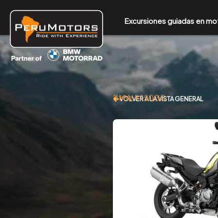
Ir
al
Excursiones guiadas en mo
contenido
BMW F750GS
VOLVER A LA VISTA GENERAL