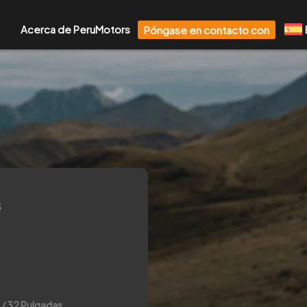
Acerca de PeruMotors
Póngase en contacto con
S
 / 32 Pulgadas