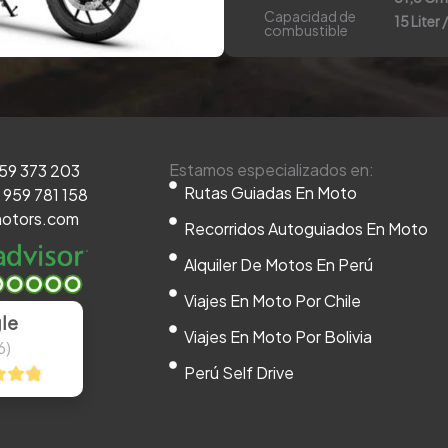
Capacidad de
15 Liter 
combustible
Estamos especializados en:
959 373 203
Rutas Guiadas En Moto
 959 781 158
otors.com
Recorridos Autoguiados En Moto
Alquiler De Motos En Perú
Viajes En Moto Por Chile
le
Viajes En Moto Por Bolivia
6)
Perú Self Drive